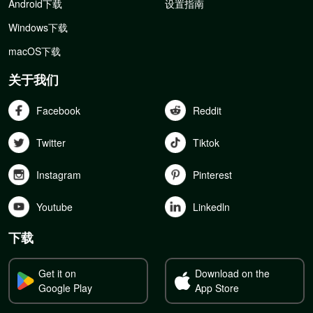
Android下载
设置指南
Windows下载
macOS下载
关于我们
Facebook
Reddit
Twitter
Tiktok
Instagram
Pinterest
Youtube
Linkedln
下载
Get it on
Download on the
Google Play
App Store