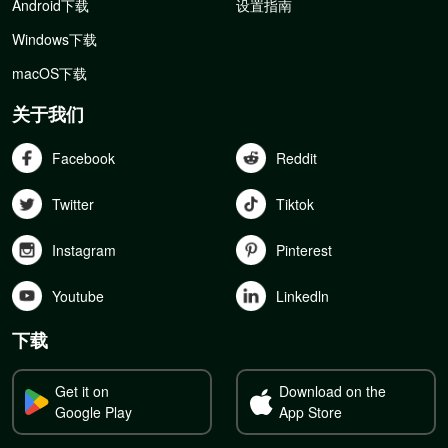
Android下载
设置指南
Windows下载
macOS下载
关于我们
Facebook
Reddit
Twitter
Tiktok
Instagram
Pinterest
Youtube
Linkedln
下载
Get it on
Download on the
Google Play
App Store