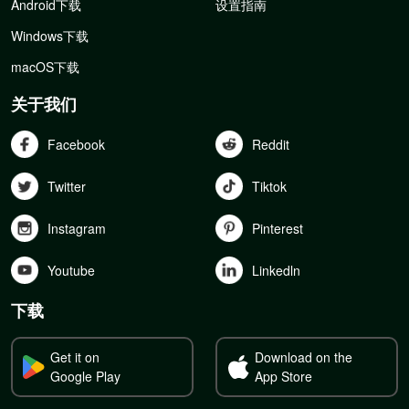
Android下载
设置指南
Windows下载
macOS下载
关于我们
Facebook
Reddit
Twitter
Tiktok
Instagram
Pinterest
Youtube
Linkedln
下载
Get it on
Download on the
Google Play
App Store