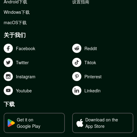
Android下载
设置指南
Windows下载
macOS下载
关于我们
Facebook
Reddit
Twitter
Tiktok
Instagram
Pinterest
Youtube
Linkedln
下载
Get it on
Download on the
Google Play
App Store